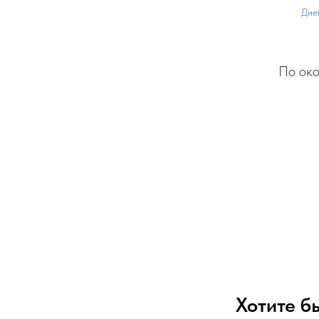
Дне
По око
Хотите б