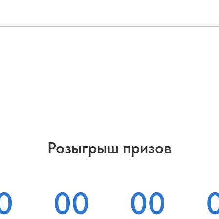
Розыгрыш призов
0
00
00