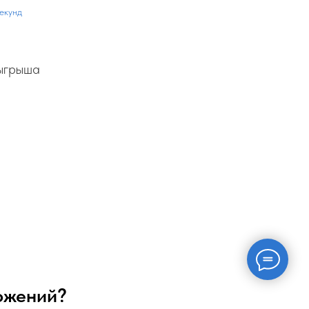
екунд
зыгрыша
ложений?